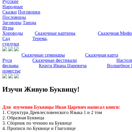
Русские
Народные
Сказки
Поговорки
Пословицы
Заговоры
Танцы
Игры
Хороводы
Сказочные картины
Сказочная Мифо
Сад
Терема,
сундуки
Сказочные семинары
Сказочная карта
Руси
Сказочные фестивали
Настол
фильмы
Книги Ивана Царевича
Волшебное 
поместье
Изучи Живую Буквицу!
Для изучения Буквицы Иван Царевич написал книги:
1. Структура Древлесловенского Языка 1 и 2 том
2. Образная Буквица
3. Сборник по чтению на Буквице
4. Прописи по Буквице и Глаголице