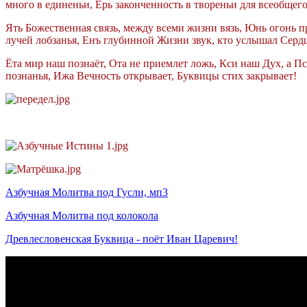
много в единеньи, Ерь законченность в твореньи для всеобщег
Ять Божественная связь, между всеми жизни вязь, Юнь огонь п
лучей лобзанья, Енъ глубинной Жизни звук, кто услышал Сердц
Ёта мир наш познаёт, Ота не приемлет ложь, Кси наш Дух, а 
познанья, Ижа Вечность открывает, Буквицы стих закрывает!
Азбучная Молитва под Гусли, мп3
Азбучная Молитва под колокола
Древлесловенская Буквица - поёт Иван Царевич!