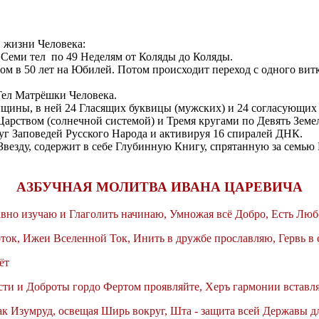
 жизни Человека:
я Семи тел по 49 Неделям от Коляды до Коляды.
ном в 50 лет на Юбилей. Потом происходит переход с одного вит
Тел Матрёшки Человека.
ины, в ней 24 Гласящих буквицы (мужских) и 24 согласующих (
 Царством (солнечной системой) и Тремя кругами по Девять Земе
уг Заповедей Русского Народа и активируя 16 спиралей ДНК.
Звезду, содержит в себе Глубинную Книгу, спрятанную за семью
АЗБУЧНАЯ МОЛИТВА ИВАНА ЦАРЕВИЧА
авно изучаю и Глаголить начинаю, Умножая всё Добро, Есть Люб
ток, Ижеи Вселенной Ток, Инить в дружбе прославляю, Гервь в 
чёт
ти и Доброты гордо Фертом проявляйте, Херъ гармонии вставляй
ак Изумруд, освещая Ширь вокруг, Шта - защита всей Державы дл