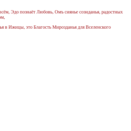
всём, Эдо познаёт Любовь, Омъ сиянье созиданья, радостных
ом,
ья в Ижицы, это Благость Мирозданья для Вселенского