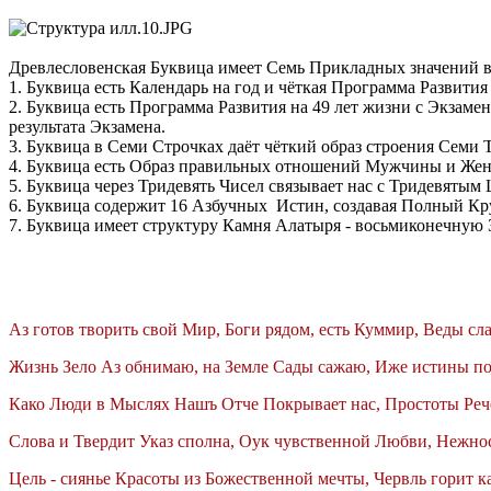
Древлесловенская Буквица имеет Семь Прикладных значений в
1. Буквица есть Календарь на год и чёткая Программа Развити
2. Буквица есть Программа Развития на 49 лет жизни с Экзаме
результата Экзамена.
3. Буквица в Семи Строчках даёт чёткий образ строения Семи 
4. Буквица есть Образ правильных отношений Мужчины и Женщ
5. Буквица через Тридевять Чисел связывает нас с Тридевятым
6. Буквица содержит 16 Азбучных Истин, создавая Полный Кр
7. Буквица имеет структуру Камня Алатыря - восьмиконечную 
Аз готов творить свой Мир, Боги рядом, есть Куммир, Веды сл
Жизнь Зело Аз обнимаю, на Земле Сады сажаю, Иже истины по
Како Люди в Мыслях Нашъ Отче Покрывает нас, Простоты Ре
Слова и Твердит Указ сполна, Оук чувственной Любви, Нежнос
Цель - сиянье Красоты из Божественной мечты, Червль горит к