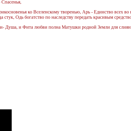
о Спасенья,
рикосновенья ко Вселенскому творенью, Арь - Единство всех во 
а стук, Одь богатство по наследству передать красивым средств
Пси- Душа, и Фита любви полна Матушки родной Земли для слиян