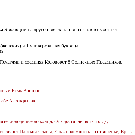
ка Эволюции на другой вверх или вниз в зависимости от
женских) и 1 универсальная буквица.
ль.
 Печатями и соединяя Коловорот 8 Солнечных Праздников.
овь и Есмь Восторг,
себе Аз открываю,
те, доводи всё до конца, Отъ достигнешь ты тогда,
я сиянья Царской Славы, Еръ - надежность в сотвореньи, Еры -