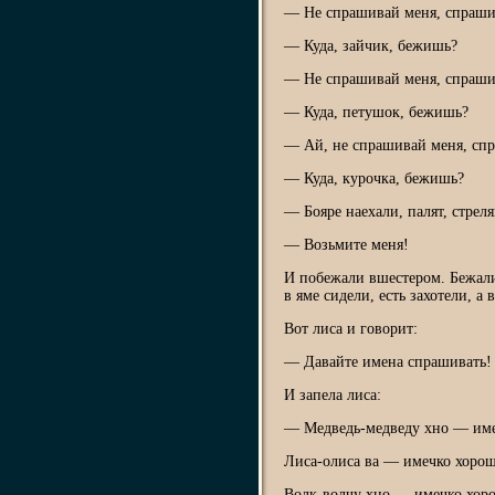
— Не спрашивай меня, спраши
— Куда, зайчик, бежишь?
— Не спрашивай меня, спраши
— Куда, петушок, бежишь?
— Ай, не спрашивай меня, сп
— Куда, курочка, бежишь?
— Бояре наехали, палят, стрел
— Возьмите меня!
И побежали вшестером. Бежали
в яме сидели, есть захотели, а 
Вот лиса и говорит:
— Давайте имена спрашивать! 
И запела лиса:
— Медведь-медведy хно — име
Лиса-олисa ва — имечко хорош
Волк-волчy хно — имечко хор