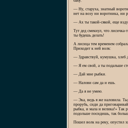
бабу:
— Ну, старуха, знатный воротн
нет на возу ни воротника, ни р
— Ах ты такой-сякой, еще взд
Тут дед смекнул, что лисичка-т
ты будешь делать!
А лисица тем временем собрала 
Приходит к ней волк:
— Здравствуй, кумушка, хлеб д
— Я ем свой, а ты подальше ст
— Дай мне рыбки.
— Налови сам да и ешь.
— Да я не умею.
— Эка, ведь я же наловила. Ты,
прорубь, сиди да приговаривай
рыбка, и мала и велика!» Так р
подольше посидишь, так больш
Пошел волк на реку, опустил х