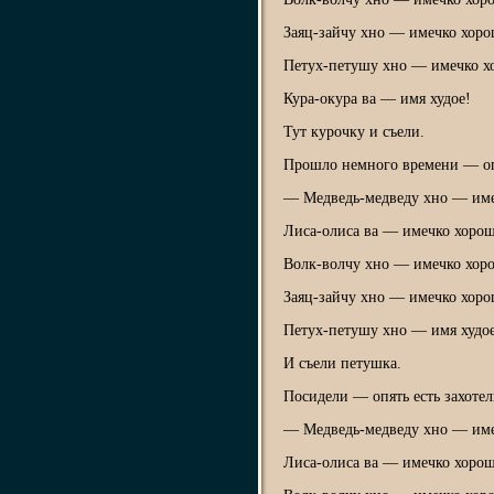
Заяц-зайчy хно — имечко хоро
Петух-петушy хно — имечко х
Кура-окурa ва — имя худое!
Тут курочку и съели.
Прошло немного времени — опят
— Медведь-медведy хно — име
Лиса-олисa ва — имечко хорош
Волк-волчy хно — имечко хор
Заяц-зайчy хно — имечко хоро
Петух-петушy хно — имя худо
И съели петушка.
Посидели — опять есть захотел
— Медведь-медведy хно — име
Лиса-олисa ва — имечко хорош