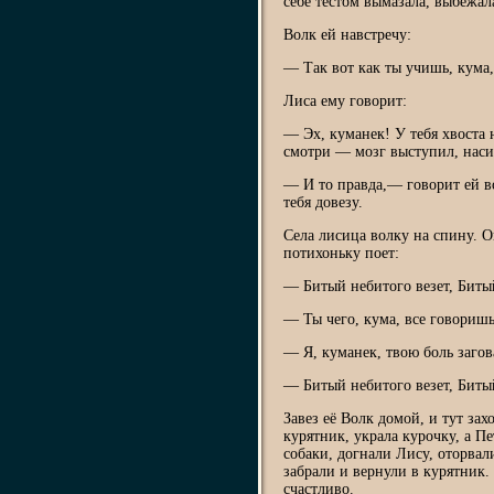
себе тестом вымазала, выбежала
Волк ей навстречу:
— Так вот как ты учишь, кума,
Лиса ему говорит:
— Эх, куманек! У тебя хвоста н
смотри — мозг выступил, наси
— И то правда,— говорит ей во
тебя довезу.
Села лисица волку на спину. Он
потихоньку поет:
— Битый небитого везет, Битый
— Ты чего, кума, все говориш
— Я, куманек, твою боль загов
— Битый небитого везет, Битый
Завез её Волк домой, и тут за
курятник, украла курочку, а Пе
собаки, догнали Лису, оторвал
забрали и вернули в курятник
счастливо.