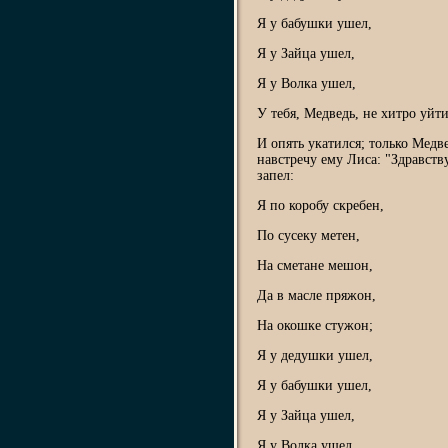
Я у бабушки ушел,
Я у Зайца ушел,
Я у Волка ушел,
У тебя, Медведь, не хитро уйти
И опять укатился; только Медве
навстречу ему Лиса: "Здравств
запел:
Я по коробу скребен,
По сусеку метен,
На сметане мешон,
Да в масле пряжон,
На окошке стужон;
Я у дедушки ушел,
Я у бабушки ушел,
Я у Зайца ушел,
Я у Волка ушел,