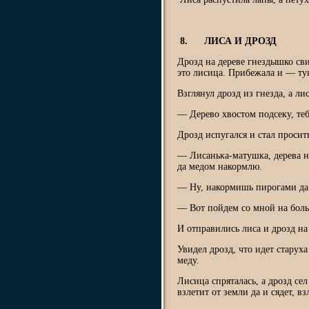
8. ЛИСА И ДРОЗД
Дрозд на дереве гнездышко сви
это лисица. Прибежала и — тук
Взглянул дрозд из гнезда, а ли
— Дерево хвостом подсеку, тебя
Дрозд испугался и стал просить
— Лисанька-матушка, дерева н
да медом накормлю.
— Ну, накормишь пирогами да м
— Вот пойдем со мной на бол
И отправились лиса и дрозд на
Увидел дрозд, что идет старух
меду.
Лисица спряталась, а дрозд сел
взлетит от земли да и сядет, вз