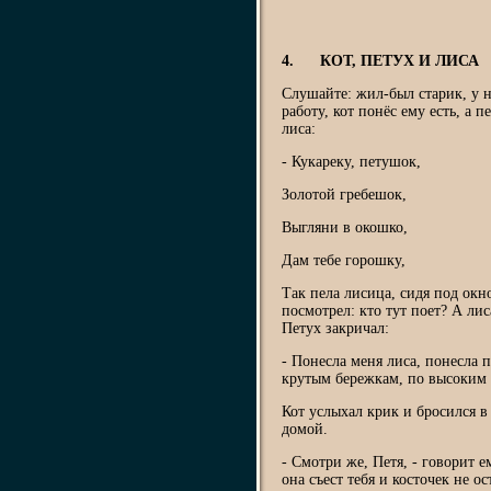
4. КОТ, ПЕТУХ И ЛИСА
Слушайте: жил-был старик, у н
работу, кот понёс ему есть, а 
лиса:
- Кукареку, петушок,
Золотой гребешок,
Выгляни в окошко,
Дам тебе горошку,
Так пела лисица, сидя под окн
посмотрел: кто тут поет? А лис
Петух закричал:
- Понесла меня лиса, понесла п
крутым бережкам, по высоким 
Кот услыхал крик и бросился в
домой.
- Смотри же, Петя, - говорит е
она съест тебя и косточек не ос