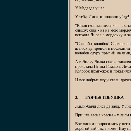
У Медведя ушел,
У тебя, Лиса, и подавно уйду!
"Какая славная песенка! - сказа
слышу; сядь - ка на мою мордо
вскочил Лисе на мордочку и за
"Спасибо, колобок! Славная пе
язычок да пропой в последний 
колобок сдуру прыг ей на язык,
А в Эпоху Волка сказка заканч
пролетала Птица Гамаюн, Лиса 
Колобок прыг-скок и покатилс
И все добрые люди стали дружи
2. ЗАЯЧЬЯ ИЗБУШКА
Жили-были лиса да заяц. У лис
Пришла весна красна - у лисы и
Вот лиса и попросилась у него 
дорóгой зайчик, плачет. Ему на