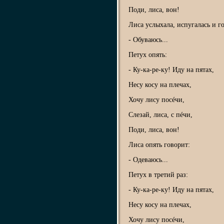
Поди, лиса, вон!
Лиса услыхала, испугалась и г
- Обуваюсь...
Петух опять:
- Ку-ка-ре-ку! Иду на пятах,
Несу косу на плечах,
Хочу лису посéчи,
Слезай, лиса, с пéчи,
Поди, лиса, вон!
Лиса опять говорит:
- Одеваюсь...
Петух в третий раз:
- Ку-ка-ре-ку! Иду на пятах,
Несу косу на плечах,
Хочу лису посéчи,