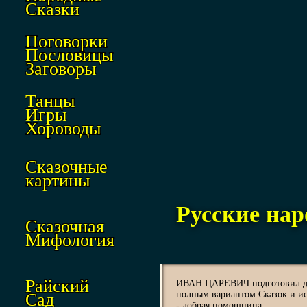
Сказки
Поговорки
Пословицы
Заговоры
Танцы
Игры
Хороводы
Сказочные
картины
Русские нар
Сказочная
Мифология
Райский
ИВАН ЦАРЕВИЧ подготовил два
полным вариантом Сказок и ис
Сад
- добрая помощница.