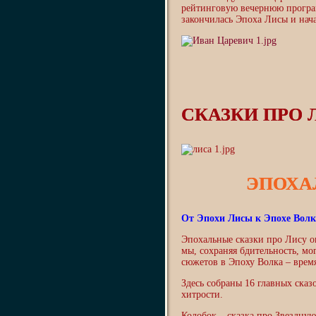
рейтинговую вечернюю програ
закончилась Эпоха Лисы и нач
СКАЗКИ ПРО 
ЭПОХА
От Эпохи Лисы к Эпохе Волк
Эпохальные сказки про Лису о
мы, сохраняя бдительность, мо
сюжетов в Эпоху Волка – время
Здесь собраны 16 главных ска
хитрости.
Колобок – сказка про Звездну