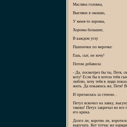
Масляна головка,
Выгляни в окошко,
У меня-то хоромы,
Хоромы большие,
В каждом углу
Пшенички по мерочке:
Ешь, сыт, не хочу!
Потом добавила:
- Да, посмотрел бы ты, Петя, с
коту! Если бы я хотела тебя съе
люблю, хочу тебя в люди показа
жить. Да покажись же, Петя! Во
И притаилась за стеною...
Петух вскочил на лавку, высуну
такова! Петух закричал во все 
его крика.
Долго ли, коротко ли, воротил
выручать. Кот тотчас же наряд