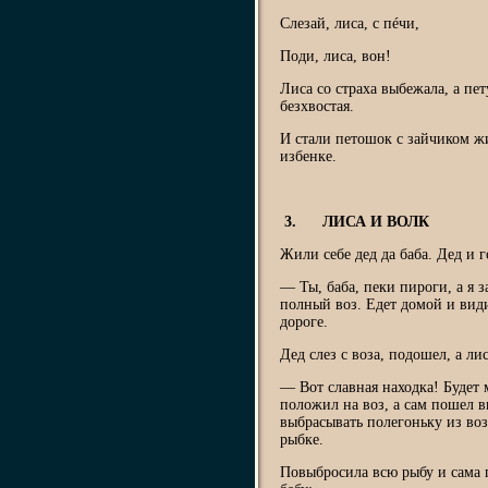
Слезай, лиса, с пéчи,
Поди, лиса, вон!
Лиса со страха выбежала, а пет
безхвостая.
И стали петошок с зайчиком ж
избенке.
3. ЛИСА И ВОЛК
Жили себе дед да баба. Дед и г
— Ты, баба, пеки пироги, а я 
полный воз. Едет домой и види
дороге.
Дед слез с воза, подошел, а ли
— Вот славная находка! Будет 
положил на воз, а сам пошел в
выбрасывать полегоньку из воза
рыбке.
Повыбросила всю рыбу и сама 