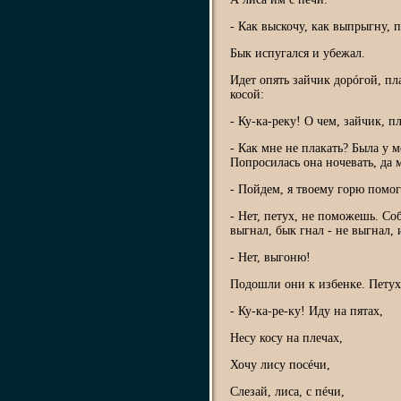
- Как выскочу, как выпрыгну, 
Бык испугался и убежал.
Идет опять зайчик дорóгой, пл
косой:
- Ку-ка-реку! О чем, зайчик, п
- Как мне не плакать? Была у м
Попросилась она ночевать, да 
- Пойдем, я твоему горю помог
- Нет, петух, не поможешь. Соб
выгнал, бык гнал - не выгнал, 
- Нет, выгоню!
Подошли они к избенке. Петух
- Ку-ка-ре-ку! Иду на пятах,
Несу косу на плечах,
Хочу лису посéчи,
Слезай, лиса, с пéчи,