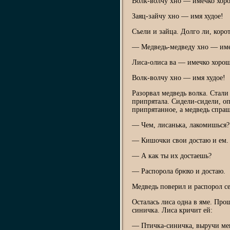
Волк-волчy хно — имечко хор
Заяц-зайчy хно — имя худое!
Съели и зайца. Долго ли, корот
— Медведь-медведy хно — име
Лиса-олисa ва — имечко хорош
Волк-волчy хно — имя худое!
Разорвал медведь волка. Стали 
припрятала. Сидели-сидели, оп
припрятанное, а медведь спраш
— Чем, лисанька, лакомишься?
— Кишочки свои достаю и ем.
— А как ты их достаешь?
— Распорола брюхо и достаю.
Медведь поверил и распорол се
Осталась лиса одна в яме. Пр
синичка. Лиса кричит ей:
— Птичка-синичка, выручи мен