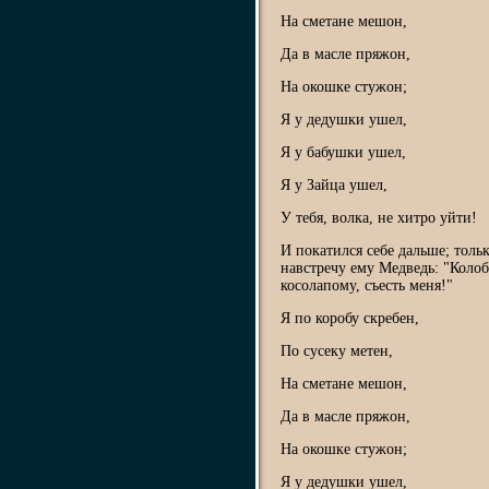
На сметане мешон,
Да в масле пряжон,
На окошке стужон;
Я у дедушки ушел,
Я у бабушки ушел,
Я у Зайца ушел,
У тебя, волка, не хитро уйти!
И покатился себе дальше; тольк
навстречу ему Медведь: "Колобо
косолапому, съесть меня!"
Я по коробу скребен,
По сусеку метен,
На сметане мешон,
Да в масле пряжон,
На окошке стужон;
Я у дедушки ушел,