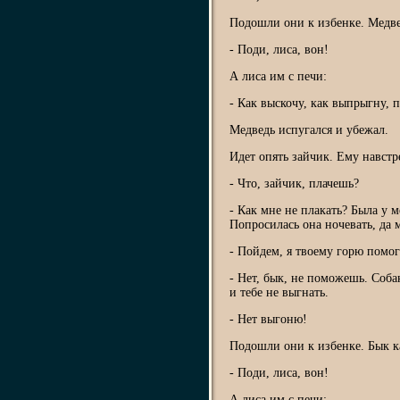
Подошли они к избенке. Медве
- Поди, лиса, вон!
А лиса им с печи:
- Как выскочу, как выпрыгну, 
Медведь испугался и убежал.
Идет опять зайчик. Ему навстр
- Что, зайчик, плачешь?
- Как мне не плакать? Была у м
Попросилась она ночевать, да 
- Пойдем, я твоему горю помог
- Нет, бык, не поможешь. Собак
и тебе не выгнать.
- Нет выгоню!
Подошли они к избенке. Бык ка
- Поди, лиса, вон!
А лиса им с печи: