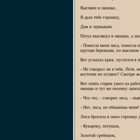
Выгляни в окошко,
Я дала тебе горошку,
Дам и зернышек.
Петух выглянул в окошко, а лис
- Понесла меня лиса, понесла п
крутым бережкам, по высоким 
Кот услыхал крик, пустился в 
- Не говорил ли я тебе, Петя, 
косточек не оставит! Смотри ж
Вот опять старик ушел на работ
окошко и тут же песенку запела
- Что это, - говорит лиса, - н
- Нет, лиса, не обманешь меня
Лиса бросила в окно горошку 
- Кукареку, петушок,
Золотой гребешок,