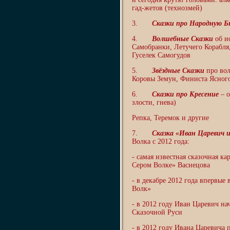
гад-жетов (технозмей)
3.
Сказки про Народную 
4.
Волшебные Сказки
об и
Самобранки, Летучего Корабля
Гуселек Самогудов
5.
Звёздные Сказки
про вол
Коровы Земун, Финиста Ясного
6.
Сказки про Кресение
– о
злости, гнева)
Репка, Теремок и другие
7.
Сказка «Иван Царевич 
Волка с 2012 года:
- самая известная сказочная к
Сером Волке» Васнецова
- в декабре 2012 года впервы
Волк»
- в 2012 году Иван Царевич н
Сказочной Руси
- в 2012 году Ивана Царевича