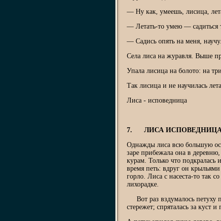
— Ну как, умеешь, лисица, лет
— Летать-то умею — садиться 
— Садись опять на меня, научу
Села лиса на журавля. Выше пр
Упала лисица на болото: на тр
Так лисица и не научилась лета
Лиса - исповедница
7. ЛИСА ИСПОВЕДНИЦ
Однажды лиса всю большую осе
заре прибежала она в деревню,
курам. Только что подкралась 
время петь: вдруг он крыльями
горло. Лиса с насеста-то так со
лихорадке.
Вот раз вздумалось петуху по
стережет; спряталась за куст и