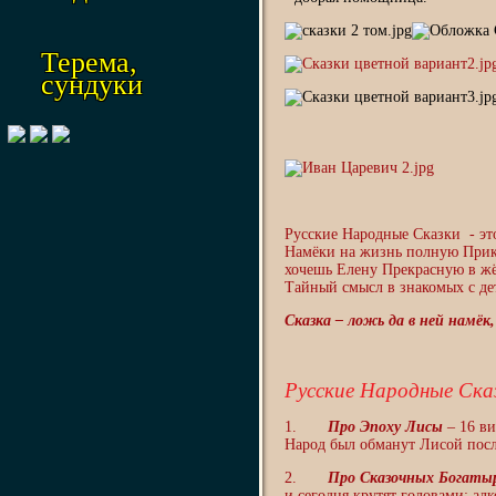
Терема,
сундуки
Русские Народные Сказки - эт
Намёки на жизнь полную Прик
хочешь Елену Прекрасную в жё
Тайный смысл в знакомых с де
Сказка – ложь да в ней намёк,
Русские Народные Ска
1.
Про Эпоху Лисы
– 16 ви
Народ был обманут Лисой посл
2.
Про Сказочных Богаты
и сегодня крутят головами: алк