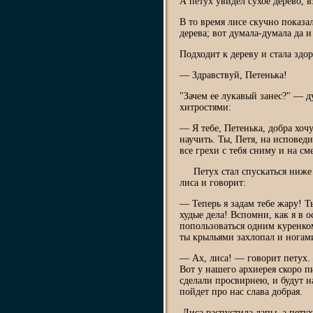
А петух увидел сухое дерево, в
В то время лисе скучно показал
дерева; вот думала-думала да 
Подходит к дереву и стала здор
— Здравствуй, Петенька!
"Зачем ее лукавый занес?" — д
хитростями:
— Я тебе, Петенька, добра хоч
научить. Ты, Петя, на исповеди
все грехи с тебя сниму и на см
Петух стал спускаться ниже и
лиса и говорит:
— Теперь я задам тебе жару! Т
худые дела! Вспомни, как я в 
попользоваться одним куренком
ты крыльями захлопал и ногами
— Ах, лиса! — говорит петух.
Вот у нашего архиерея скоро пи
сделали просвирнею, и будут н
пойдет про нас слава добрая.
Лиса распустила лапы, а петух