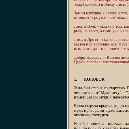
Тела (Колобка) в Эпоху Лисы (
Заячья избушка - сказка о том,
поможет вернуться нам только
Лиса и Волк – сказка о том, к
рыбу на хвост, а сами уже укра
Лиса и Дрозд – сказка про юв
сказка про ростовщиков, Лиса 
исповедница – про попов и так
Добры молодцы и Красны деви
Царя в голове и восстанавлива
1. КОЛОБОК
Жил-был старик со старухою. П
чего печь - то? Муки нету". - "
помети; авось муки и наберется
Взяла старуха крылышко, по ко
муки пригоршни с две. Замесил
окошечко постудить.
Колобок полежал - полежал, да 
пол, по полу да к дверям, пере