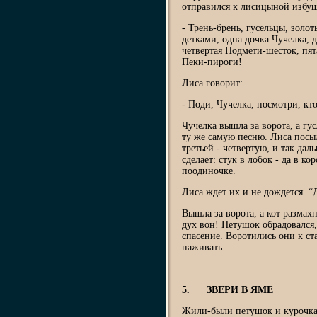
отправился к лисицыной избуш
- Трень-брень, гусельцы, золо
детками, одна дочка Чучелка, 
четвертая Подмети-шесток, пят
Пеки-пироги!
Лиса говорит:
- Поди, Чучелка, посмотри, к
Чучелка вышла за ворота, а гус
ту же самую песню. Лиса посыла
третьей - четвертую, и так даль
сделает: стук в лобок - да в 
поодиночке.
Лиса ждет их и не дождется. “Д
Вышла за ворота, а кот размахн
дух вон! Петушок обрадовался, 
спасение. Воротились они к ст
наживать.
5. ЗВЕРИ В ЯМЕ
Жили-были петушок и курочка.