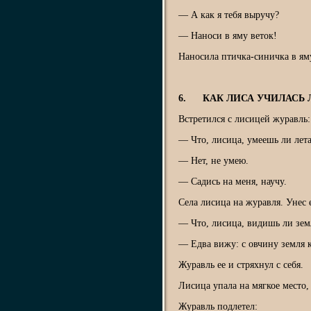
— А как я тебя выручу?
— Наноси в яму веток!
Наносила птичка-синичка в яму
6. КАК ЛИСА УЧИЛАСЬ 
Встретился с лисицей журавль:
— Что, лисица, умеешь ли лета
— Нет, не умею.
— Садись на меня, научу.
Села лисица на журавля. Унес 
— Что, лисица, видишь ли зе
— Едва вижу: с овчину земля 
Журавль ее и стряхнул с себя.
Лисица упала на мягкое место,
Журавль подлетел: