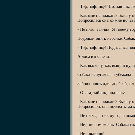
- Тяф, тяф, тяф! Что, зайчик, 
- Как мне не плакать? Была у м
Попросилась она ко мне ночева
- Не плач, зайчик! Я твоему г
Подошли они к избенке. Собака
- Тяф, тяф, тяф! Поди, лиса, во
А лиса им с печи:
- Как выскочу, как выпрыгну, 
Собака испугалась и убежала.
Зайчик опять идет дорóгой, пл
- О чем, зайчик, плачешь?
- Как мне не плакать? Была у м
Попросилась она ночевать, да 
- Не плачь, я твоему горю помо
- Нет, не поможешь. Собака гна
- Нет, выгоню!