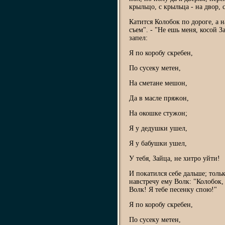
крыльцо, с крыльца - на двор, 
Катится Колобок по дороге, а н
съем". - "Не ешь меня, косой З
запел:
Я по коробу скребен,
По сусеку метен,
На сметане мешон,
Да в масле пряжон,
На окошке стужон;
Я у дедушки ушел,
Я у бабушки ушел,
У тебя, Зайца, не хитро уйти!
И покатился себе дальше; тольк
навстречу ему Волк: "Колобок,
Волк! Я тебе песенку спою!"
Я по коробу скребен,
По сусеку метен,