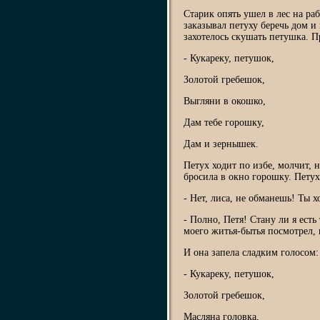
Старик опять ушел в лес на рабо
заказывал петуху беречь дом и
захотелось скушать петушка. П
- Кукареку, петушок,
Золотой гребешок,
Выгляни в окошко,
Дам тебе горошку,
Дам и зернышек.
Петух ходит по избе, молчит, н
бросила в окно горошку. Петух
- Нет, лиса, не обманешь! Ты х
- Полно, Петя! Стану ли я есть
моего житья-бытья посмотрел, 
И она запела сладким голосом:
- Кукареку, петушок,
Золотой гребешок,
Масляна головка,