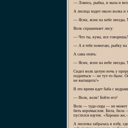
— Ловись, рыбка, и мала и вел
А лисица ходит около волка и 
— Ясни, ясни на небе звезды, 
Волк спрашивает лису:
— Что ты, кума, все говоришь
— А я тебе помогаю, рыбку на 
А сама опять:
— Ясни, ясни на небе звезды, 
Сидел волк целую ночь у прору
подняться — не тут-то было. О
не вытащить!»
В это время идет баба с ведрам
— Волк, волк! Бейте его!
Волк — туда-сюда — не может в
бить коромыслом. Била, била — 
пустился наутек. «Хорошо же,—
А лисичка забралась в избу, гд