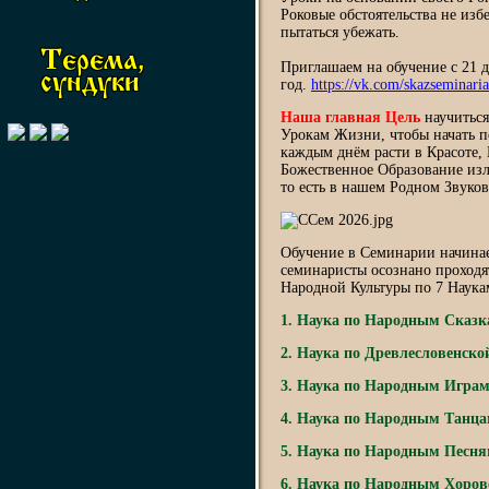
Роковые обстоятельства не изб
пытаться убежать.
Терема,
Приглашаем на обучение с 21 д
сундуки
год.
https://vk.com/skazseminari
Наша главная Цель
научиться
Урокам Жизни, чтобы начать п
каждым днём расти в Красоте, 
Божественное Образование изл
то есть в нашем Родном Звуков
Обучение в Семинарии начинает
семинаристы осознано проходя
Народной Культуры по 7 Наука
1. Наука по Народным Сказ
2. Наука по Древлесловенск
3. Наука по Народным Игра
4. Наука по Народным Танц
5. Наука по Народным Песн
6. Наука по Народным Хоро