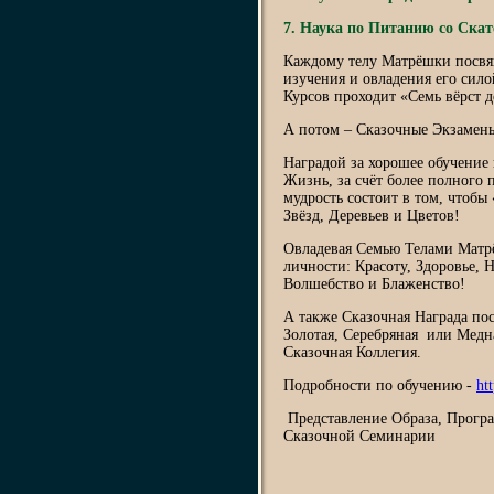
7. Наука по Питанию со Ска
Каждому телу Матрёшки посвящ
изучения и овладения его сило
Курсов проходит «Семь вёрст д
А потом – Сказочные Экзамен
Наградой за хорошее обучение
Жизнь, за счёт более полного
мудрость состоит в том, чтобы
Звёзд, Деревьев и Цветов!
Овладевая Семью Телами Матрё
личности: Красоту, Здоровье, Н
Волшебство и Блаженство!
А также Сказочная Награда пос
Золотая, Серебряная или Медн
Сказочная Коллегия.
Подробности по обучению -
ht
Представление Образа, Прогр
Сказочной Семинарии