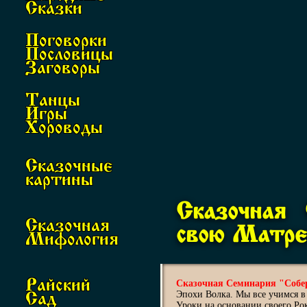
Сказки
Поговорки
Пословицы
Заговоры
Танцы
Игры
Хороводы
Сказочные
картины
Сказочная 
Сказочная
свою Матр
Мифология
Райский
Сказочная Семинария "Собе
Эпохи Волка. Мы все учимся 
Сад
Уроки на основании своего Ро