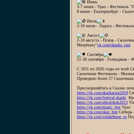
Июнь
3-7 июня - Урал - Фестиваль "
8 июня - Екатеринбург - Сказ
Июль
2-10 июля - Ладога - Фестива
Август
2-10 августа - Псков - Сказоч
Матрёшку"
vk.com/skazka_rusi
Сентябрь
21-30 сентября - Геленджик -
С 2011 по 2026 годы по всей С
Сказочные Фестивали - Москва,
Проведено более 27 Сказочных
Присоединяйтесь к Сказке лич
https://vk.com/skazkarusi2019
Св
https://vk.com/festival.skazki
Кр
https://vk.com/ulkolobok2013
Ул
https://vk.com/magic_fest
Урал
https://vk.com/skaz_fest
Сибирь
https://vk.com/volshebnoe_rp
Под